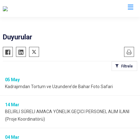
Erzurum
Duyurular
Aşkale
Oltu
Çat
Olur
Filtrele
Hınıs
Pasinler
Horasan
Pazaryolu
05
May
Kadrajımdan Tortum ve Uzundere’de Bahar Foto Safari
Aziziye
Şenkaya
İspir
Tekman
14
Mar
Karaçoban
Tortum
BELİRLİ SÜRELİ AMACA YÖNELİK GEÇİCİ PERSONEL ALIM İLANI
Karayazı
Uzundere
(Proje Koordinatörü)
Köprüköy
Palandöken
Narman
Yakutiye
04
Mar