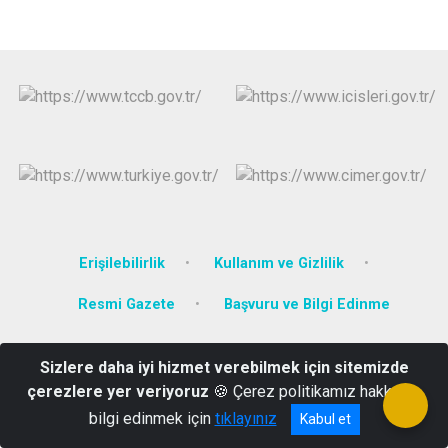
Erişilebilirlik
Kullanım ve Gizlilik
Resmi Gazete
Başvuru ve Bilgi Edinme
Hükümet Konağı, Narman/Erzurum
Sizlere daha iyi hizmet verebilmek için sitemizde
0 (442) 741 20 05
çerezlere yer veriyoruz
🍪 Çerez politikamız hakkında
bilgi edinmek için
tıklayınız
Kabul et