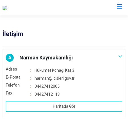
Erzurum
İletişim
Aşkale
Oltu
Çat
Olur
Narman Kaymakamlığı
A
Hınıs
Pasinler
Adres
Hükumet Konağı Kat 3
Horasan
Pazaryolu
E-Posta
narman@icisleri.gov.tr
Aziziye
Şenkaya
Telefon
04427412005
İspir
Tekman
Fax
04427412118
Karaçoban
Tortum
Haritada Gör
Karayazı
Uzundere
Köprüköy
Palandöken
Narman
Yakutiye